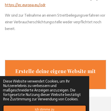
https://ec.europa.eu/odr
Wir sind zur Teilnahme an einem Streitbeilegungsverfahren vor
einer Verbraucherschlichtungsstelle weder verpflichtet noch
bereit.
Erstelle deine eigene Website mit
Webador
Diese Website verwendet Cookies, um Ihr
Nutzererlebnis zu verbessern und
maßgeschneiderte Anzeigen anzuzeigen. Die
fortgesetzte Nutzung dieser Website bestätigt
Ihre Zustimmung zur Verwendung von Cookies.
Ich stimme zu
Impressum