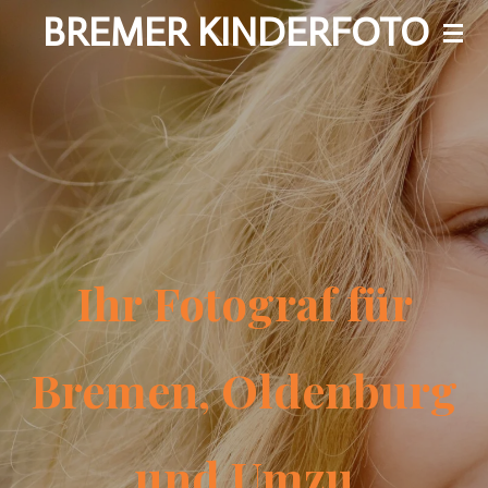
BREMER KINDERFOTO
Zum
Hauptinhalt
springen
Ihr Fotograf für
Bremen, Oldenburg
und Umzu